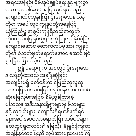
အရင်းအမြစ်၊ စီမံအုပ်ချုပ်ရေးနှင့် များစွာ
သော ပူးပေါင်းမှုများ ပြုလုပ်ရပါသည်။ 
ကျောင်းထိုင်ဘုန်းကြီး ဦးအဂ္ဂသေန လန်
တိုင်း အပေါ်တွင် ကျွန်ုပ်တို့အနေဖြင့် 
ယုံကြည်မှု အစွမ်းကုန်ရှိသည့်အတွက် 
ကိုင်တွယ်ဖြေရှင်းမှုမျိားကို ပြုလုပ်နိုင်ခဲ့ပြီး 
ကျောင်းဆောင် ဆောက်လုပ်မှုအား ကျွန်ုပ်
တို့၏ စံသတ်မှတ်ရောက်အောင် အောင်မြင်
စွာ ပြီးမြောက်ခဲ့ပါသည်။
 	ဤ ပရောဂျက် အစတွင် ဦးအဂ္ဂသေ
န လန်တိုင်းသည် အချိန်ဆွဲခြင်း 
အလျဉ်းမရှိ ပတ်ဝန်းကျင်ပြည်သူလူထု
အား မြေရှင်းလင်းခြင်းလုပ်ငန်းအား ပထမ
ဆုံးခြေလှမ်းအဖြစ် စီမံညွှန်ကြားခဲ့
ပါသည်။ အနီးအနားရှိရွာများမှ မိဘများ
နှင့် လူငယ်များ၊ ကျောင်းရှိရဟန်း၊ကိုရင်
များအပါအဝင်လာရောက်ပြီး သစ်ပင်များ
ခုတ်ထွင်ရှင်းလင်း၍ မြေညှိ၊ ခြုံရှင်းကြကာ 
အချိန်နှင့်တပြေးညီ လုပ်အားများပေးခဲ့ကြ