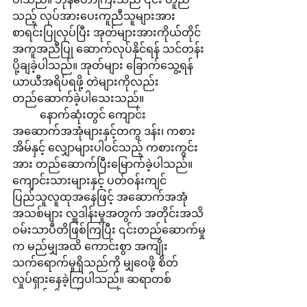
သည့် လုပ်အားပေးကူညီသူများအား 
စာရင်းပြုလုပ်ပြီး အုတ်များအားကိုယ်တိုင် 
အကူအညီပြု ဆောက်လုပ်နိုင်ရန် သင်တန်း
ပို့ချခဲ့ပါသည်။ အုတ်များ ခြောက်သွေ့ရန် 
ယာယီအရိပ်ရဖို့ တဲများကိုလည်း 
တည်ဆောက်ခဲ့ပါသေးသည်။
	နောက်ဆုံးတွင် ကျောင်း
အဆောက်အအုံများနှင့်တကွ ဒန်း၊ ကစား
အိမ်နှင့် လျှောများပါဝင်သည့် ကစားကွင်း
အား တည်ဆောက်ပြီးမြောက်ခဲ့ပါသည်။
ကျောင်းသားများနှင့် ပတ်ဝန်းကျင်
ပြည်သူလူထုအနေဖြင့် အဆောက်အအုံ
အသစ်များ လှူဒါန်းမှုအတွက် အတိုင်းအသိ
ဝမ်းသာပီတိဖြစ်ကြပြီး ၎င်းတည်ဆောက်မှု
က မည်မျှအထိ ကောင်းစွာ အကျိုး
သက်ရောက်မှုရှိသည်ကို မျှဝေဖို့ စိတ်
လှုပ်ရှားနေခဲ့ကြပါသည်။ ဆရာတစ်
ယောက်ဆိုလျှင် “ကျောင်းသားများ