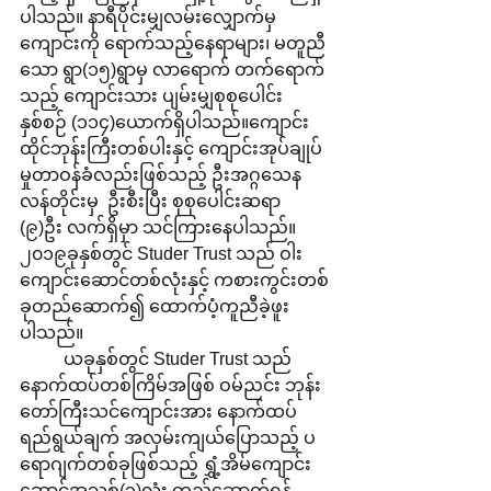
ပါသည်။ နာရီပိုင်းမျှလမ်းလျှောက်မှ 
ကျောင်းကို ရောက်သည့်နေရာများ၊ မတူညီ
သော ရွာ(၁၅)ရွာမှ လာရောက် တက်ရောက်
သည့် ကျောင်းသား ပျမ်းမျှစုစုပေါင်း 
နှစ်စဉ် (၁၁၄)ယောက်ရှိပါသည်။ကျောင်း
ထိုင်ဘုန်းကြီးတစ်ပါးနှင့် ကျောင်းအုပ်ချုပ်
မှုတာဝန်ခံလည်းဖြစ်သည့် ဦးအဂ္ဂသေန 
လန်တိုင်းမှ  ဦးစီးပြီး စုစုပေါင်းဆရာ 
(၉)ဦး လက်ရှိမှာ သင်ကြားနေပါသည်။ 
၂၀၁၉ခုနှစ်တွင် Studer Trust သည် ဝါး
ကျောင်းဆောင်တစ်လုံးနှင့် ကစားကွင်းတစ်
ခုတည်ဆောက်၍ ထောက်ပံ့ကူညီခဲ့ဖူး
ပါသည်။
	ယခုနှစ်တွင် Studer Trust သည် 
နောက်ထပ်တစ်ကြိမ်အဖြစ် ဝမ်ညင်း ဘုန်း
တော်ကြီးသင်ကျောင်းအား နောက်ထပ် 
ရည်ရွယ်ချက် အလှမ်းကျယ်ပြောသည့် ပ
ရောဂျက်တစ်ခုဖြစ်သည့် ရွှံ့အိမ်ကျောင်း
ဆောင်အသစ်(၃)လုံး တည်ဆောက်ရန်