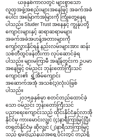
	ယခုနှစ်ကာလတွင် များစွာသော 
လူထုအဖွဲ့အစည်းများအနေဖြင့် အခက်အခဲ
ပေါင်း အမြောက်အမြားကို ကြုံတွေ့နေရ
ပါသည်။ Studer Trust အနေနှင့် ကျွန်ုပ်တို့
ကျောင်းများနှင့် ဆရာဆရာမများ 
အခက်အခဲအဟန့်အတားများကို 
ကျော်လွှားနိုင်ရန် နည်းလမ်းများအား ဆန်း
သစ်တီထွင်ဖန်တီးကာ လုပ်ဆောင်ခဲ့ရ
ပါသည်။ များမကြာမီ အချိန်တွင်းက ဥပမာ
အနေဖြင့် ဝမ်ညင်း ဘုန်းတော်ကြီးသင်
ကျောင်း၏  ရွှံ့အိမ်ကျောင်း
အဆောက်အအုံ အသစ်(၃)လုံးပဲဖြစ်
ပါသည်။ 
	၂၀၁၅ခုနှစ်မှာ စတင်တည်ထောင်ခဲ့
သော ဝမ်ညင်း ဘုန်းတော်ကြီးသင် 
ပညာရေးကျောင်းသည် ထိုင်းနိုင်ငံနှင့်လာအို
နိုင်ငံမှ ကားမောင်းလျှင် (၄)နာရီကြာမြင့်ပြီး 
တရုတ်နိုင်ငံမှ ဆိုလျှင် (၂)နာရီသာကြာမြင့်
သည့် ရှမ်းပြည်နယ်အရှေ့ပိုင်းတွင် တည်ရှိ