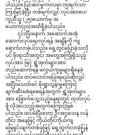
ပါသည်။ ပြင်ဆင်မှုကာလမှာ (၅)ရက်သာ 
ကြာမြင့်ခဲ့ပြီး တစ်ရက်လျှင် လုပ်အားပေး
ကူညီသူ (၂၅)ယောက်မှ အ
ယောက်(၃၀)အထိရှိခဲ့ပါသည်။
	၎င်းပြီးနောက် အဆောက်အအုံ 
ဆောက်လုပ်ရေးလုပ်ရန် အချိန်ကို ကျ
ရောက်လာခဲ့ပါသည်။ ရှေ့တွင်ပြောခဲ့သလို
ပင် မိုးရာသီအတွင်း အတွေ့အကြုံရှိသည့် 
လုပ်အား ဖြင့် ရွှံ့အုတ်များအား 
တည်ဆောက်ရန် မလွယ်ကူမှုများရှိနေခဲ့
ပါသည်။ ထပ်လောင်းပြောရမည်ဆိုလျှင် 
အပြီးမသတ်ခင် မိုးရွာသွန်းမှုကြောင့် 
ဖျက်ဆီးမခံရစေရန်အတွက် ရွှံ့အုတ်များ
အား ခြောက်သွေ့သည့်နေရာတွင် ထုတ်လုပ်
ဖို့ လိုအပ်သည့်အတွက်ကြောင့်ဖြစ်
ပါသည်။ ထပ်မံပြီးတော့ ဦးအဂ္ဂသေန လန်
တိုင်း အနေဖြင့် ကိုယ်တိုင်ကိုယ်ကျ 
ဖြေရှင်းချက်တစ်ခုဖြင့် ရှေ့ထွက်လာခဲ့ပြန်
ပါသည်။ ဘုန်တော်ကြီးသည် ၎င်း တူညီ