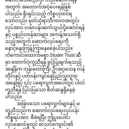
အတွက် အထောက်အပံ့ပေးရန်ဖြစ်
ပါသည်။ ရိုးရှင်းသည့် ကိစ္စဟုထင်ရ
သော်လည်း မုတ်သုံရာသီကာလအတွင်း 
လုပ်အား၊ လမ်းပန်းဆက်သွယ်ပို့ဆောင်ရန်
နှင့် ပစ္စည်းတန်ဆာများ အကန့်အသတ်ရှိ
သည့်အတွက် ဆောက်လုပ်ရေးကို 
နှောင့်နှေးကြန့်ကြာနေစေခဲ့ပါသည်။ 
ကံကောင်းထောက်မစွာ Studer Trust ဆီ
မှာ ထောက်ပံ့ကူညီရန် ခွင့်ပြုချက်ရသည့်
အချိန်က ဘုန်းတော်ကြီး ဦးအဂ္ဂသေန လန်
တိုင်းနှင့် ပတ်ဝန်းကျင်နေပြည်သူလူထု
အနေဖြင့် ၎င်း ပရောဂျက်အပေါ်တွင် ပါဝင်
ကူညီရန် ပြင်းပြသော စိတ်ဆန္ဒရှိနေခဲ့
ပါသည်။
	အခြားသော ပရောဂျက်များနှင့် မ
တူညီသည်က ဆောက်လုပ်ရေးလုပ်ငန်း
ကိစ္စရပ်အား  စီမံရပြီး ဤပူးပေါင်း
လုပ်ဆောင်မှုတွင် စာသင်ကျောင်း၏ 